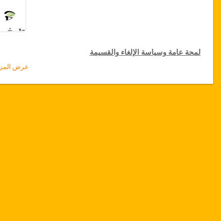
لمحة عامة وسياسة الإلغاء والقسيمة
عرض المزي
لمحة عامة
رأب أو تجميل
4
اجفان
مصحة مونبليزير، تونس
نقل من المطار والمستشفى
إقامة 4 ليالي (1 ليلة في المستشفى و3 ليالي في فندق 5 نجوم أو
سكن فاخر)
توفر التاريخ
يرجى التواصل معنا قبل إختیار هذه الخدمة لحجز مواعيد العملية
الجراحية