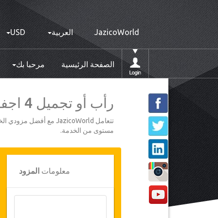
JazicoWorld
العربية
USD
الصفحة الرئيسية
مرحبا بك
رأب أو تجميل 4 اجفان بمصحة مونبليزير - 4 ليالي
تتعامل JazicoWorld مع 
مستوى من الخدمة.
معلومات
المزود