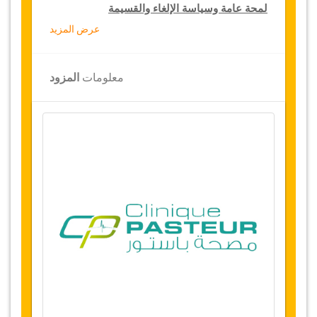
لمحة عامة وسياسة الإلغاء والقسيمة
عرض المزيد
لمحة عامة
شد البطن مع شفط متوسط للدهون
معلومات
المزود
مصحة باستور، تونس
النقل من المطار والمستشفى
إقامة 7 ليالي (1 أو 2 ليالي في المستشفى و6 أو 5
ليالي في فندق 5 نجوم أو سكن فاخر)
توفر التاريخ
يرجى التواصل معنا قبل إختیار هذه الخدمة لحجز
مواعيد العملية الجراحية
التغييرات وسياسة الإلغاء
التغييرات على الحجوزات قد تكون ممكنة إذا تم
الإشعار في الوقت المناسب، يرجى الاتصال بنا
للحصول على مزيد من المعلومات