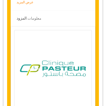
عرض المزيد
لمحة عامة
شد البطن مع شفط كبيرللدهون
معلومات
المزود
مصحة باستور، تونس
يرجى الملاحظة: هذه القسيمة تغطي تكاليف
العملية الجراحية فقط، إن كنت تحتاج لنقل من
والى المطار أوأماكن الإقامة يرجى الاطلاع على
خيارات حزمة الجراحة الطبية
توفر التاريخ
يرجى التواصل معنا قبل إختیار هذه الخدمة لحجز
مواعيد العملية الجراحية
التغييرات وسياسة الإلغاء
التغييرات على الحجوزات قد تكون ممكنة إذا تم
الإشعار في الوقت المناسب، يرجى الاتصال بنا
للحصول على مزيد من المعلومات