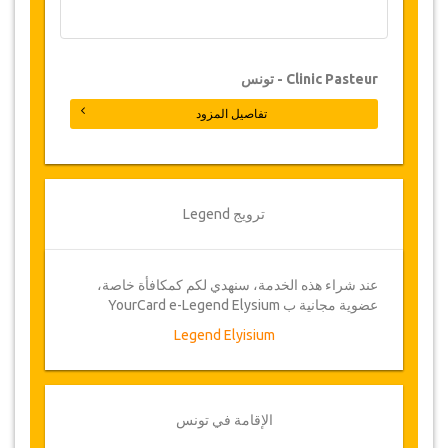
للحصول على مزيد من المعلومات
بالنسبة الإلغاءات التي تتم قبل 48 ساعة من
الموعد يترتب عليها خصم 100 يورو. الإلغاءات التي
تتم بعد تخطي 48 ساعة يترتب عليها خصم 25%
Clinic Pasteur - تونس
من تكلفة العملية كاملة
تفاصيل المزود
قد تضطر جازيكوورلد لتعديل بنود الاتفاقية بين
الحين والآخر بسبب ظروف خارجة عن الإرادة،
وفي مثل هذه الحالات، تقدم للعملاء مواعيد بديلة
أو استرداد كامل للمبلغ المدفوع
ترويج Legend
القسيمة
بمجرد أن يتم تأكيد توفر الموعد وإتمام عملية
عند شراء هذه الخدمة، سنهدي لكم كمكافأة خاصة،
الدفع، سيتم توجيهك إلى تفاصيل الخدمة للتأكيد
عضوية مجانية ب YourCard e-Legend Elysium
من خلال ملئ استمارة الموعد وسوف تتلقى
Legend Elyisium
قسيمة الخدمة تلقائيا
صحتك هي أولويتنا !
الإقامة في تونس