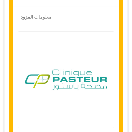
لمحة عامة
تكبير
الثديين
بزرع
تشريحي
معلومات
المزود
مصحة باستور، تونس
نقل من المطار والمستشفى
إقامة 5 ليالي (1 أو 2 ليالي في المستشفى و4 أو 3
ليالي في فندق 5 نجوم أو سكن فاخر)
توفر التاريخ
يرجى التواصل معنا قبل إختیار هذه الخدمة لحجز
مواعيد العملية الجراحية
التغييرات وسياسة الإلغاء
التغييرات على الحجوزات قد تكون ممكنة إذا تم
الإشعار في الوقت المناسب، يرجى الاتصال بنا
للحصول على مزيد من المعلومات
بالنسبة الإلغاءات التي تتم قبل 48 ساعة من
الموعد يترتب عليها خصم 100 يورو. الإلغاءات التي