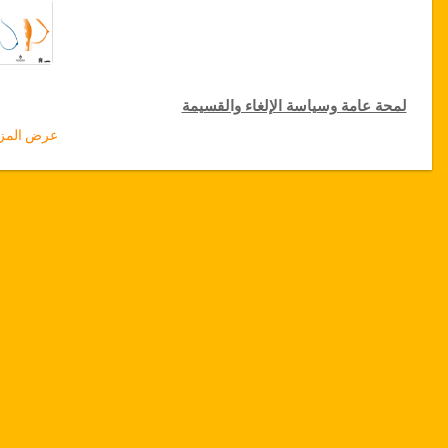
لمحة عامة وسياسة الإلغاء والقسيمة
عرض المزي
لمحة عامة
شد الثديين بزرع تشريحي
مصحة باستور، تونس
نقل من المطار والمستشفى
نجوم أو سكن فاخر)
توفر التاريخ
يرجى التواصل معنا قبل إختیار هذه الخدمة لحجز مواعيد العملية
الجراحية