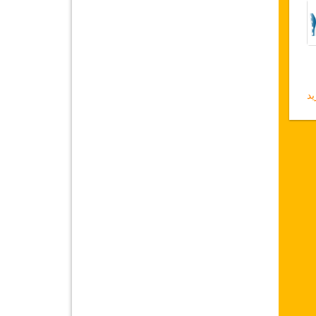
د
إقامة 5 ليالي (1 أو 2 ليالي في المستشفى و4 أو 3 ليالي في فندق 5