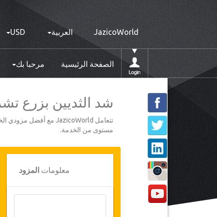
JazicoWorld
العربية
USD
الصفحة الرئيسية
مرحبا بك
شد الثديين بزرع تشريح
تتعامل JazicoWorld مع 
مستوى من الخدمة.
معلومات
المزود