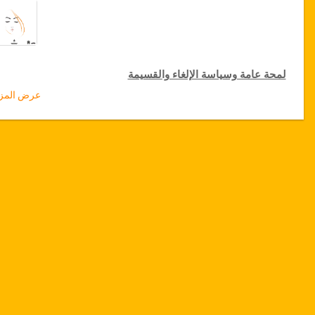
لمحة عامة وسياسة الإلغاء والقسيمة
عرض المزي
لمحة عامة
حقن الدهون في الوجه
مصحة باستور، تونس
نقل من المطار والمستشفى
نجوم أو سكن فاخر)
توفر التاريخ
يرجى التواصل معنا قبل إختیار هذه الخدمة لحجز مواعيد العملية
الجراحية