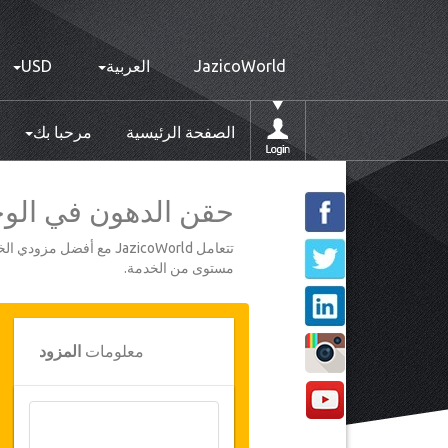
JazicoWorld
العربية
USD
الصفحة الرئيسية
مرحبا بك
حقن الدهون في الوجه ف
تتعامل JazicoWorld مع 
مستوى من الخدمة.
معلومات
المزود