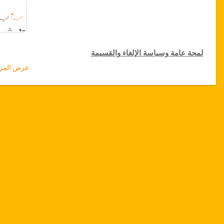
لمحة عامة وسياسة الإلغاء والقسيمة
عرض المزي
لمحة عامة
شد الذقن
مصحة باستور، تونس
نقل من المطار والمستشفى
إقامة
4
نجوم أو سكن فاخر)
توفر التاريخ
يرجى التواصل معنا قبل إختیار هذه الخدمة لحجز مواعيد العملية
الجراحية