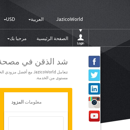
JazicoWorld
العربية
USD
الصفحة الرئيسية
مرحبا بك
شد الذقن في مصحة باستو
تتعامل JazicoWorld مع 
مستوى من الخدمة.
معلومات
المزود