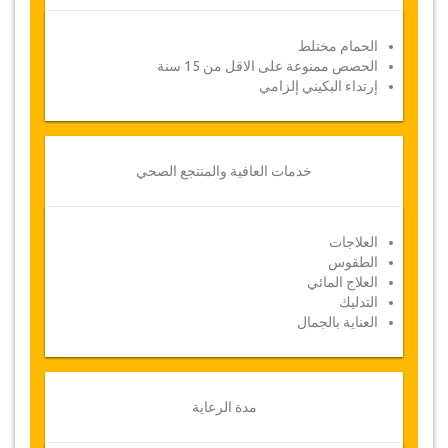
تفاصيل الخدمة لإدخال معلومات الحجز الخاصة بك
وسوف تتلقى قسيمة الخدمة تلقائيا.
.
الحمام مختلط
الحصص ممنوعة على الاقل من 15 سنة
صحتك هي أولويتنا
!
إرتداء البكيني إلزامي
خدمات العافية والمنتجع الصحي
العلاجات
الطقوس
العلاج المائي
التدليك
العناية بالجمال
مدة الرعاية