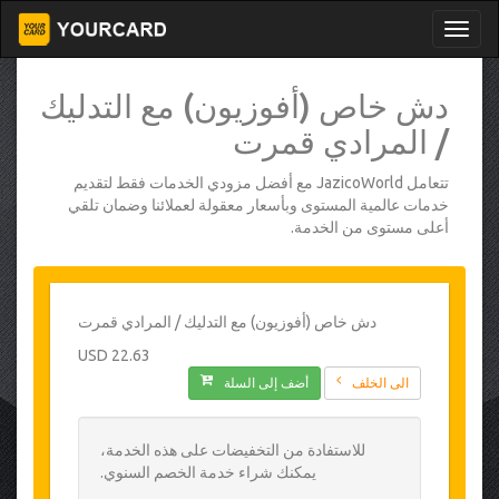
دش خاص (أفوزيون) مع التدليك
/ المرادي قمرت
تتعامل JazicoWorld مع أفضل مزودي الخدمات فقط لتقديم
خدمات عالمية المستوى وبأسعار معقولة لعملائنا وضمان تلقي
أعلى مستوى من الخدمة.
دش خاص (أفوزيون) مع التدليك / المرادي قمرت
22.63 USD
الى الخلف
أضف إلى السلة
للاستفادة من التخفيضات على هذه الخدمة،
يمكنك شراء خدمة الخصم السنوي.