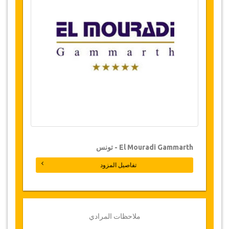
توفر الخدمات
يرجى التأكد منا من توفر مواعيد الطلب قبل الشراء
التغييرات على الحجوزات
التغييرات على الحجوزات قد تكون ممكنة إذا تم
الإشعار. يرجى الاتصال بنا للحصول على مزيد من
المعلومات.
سياسة الإلغاء
يجب أن ترد الإلغاءات 24 ساعة على الأقل قبل
الموعد وسيتم إعادة برمجة الرعاية الملغاة (غير
مسدد).
ملاحظة
El Mouradi Gammarth - تونس
قد تضطر جازيكوورلد لتعديل بنود الاتفاقية بين الحين
تفاصيل المزود
والحين بسبب ظروف خارجة عن الإرادة وفي مثل هذه
الحالات، تقدم للعملاء مواعيد بديلة أو استرداد كامل
للمبلغ المدفوع.
القسيمة
ملاحظات المرادي
بمجرد أن يتم الدفع الخاص بك، سيتم توجيهك إلى