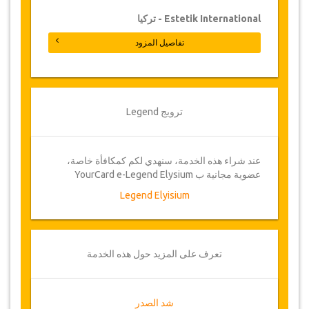
الموعد يترتب عليها خصم 100 يورو. الإلغاءات التي
تتم بعد تخطي 48 ساعة يترتب عليها خصم 25%
Estetik International - تركيا
من تكلفة العملية كاملة
تفاصيل المزود
قد تضطر جازيكوورلد لتعديل بنود الاتفاقية بين
الحين والآخر بسبب ظروف خارجة عن الإرادة،
وفي مثل هذه الحالات، تقدم للعملاء مواعيد بديلة
أو استرداد كامل للمبلغ المدفوع
ترويج Legend
القسيمة
بمجرد أن يتم تأكيد توفر الموعد وإتمام عملية
عند شراء هذه الخدمة، سنهدي لكم كمكافأة خاصة،
الدفع، سيتم توجيهك إلى تفاصيل الخدمة للتأكيد
عضوية مجانية ب YourCard e-Legend Elysium
من خلال ملئ استمارة الموعد وسوف تتلقى
قسيمة الخدمة تلقائيا
Legend Elyisium
صحتك هي أولويتنا!
تعرف على المزيد حول هذه الخدمة
شد الصدر