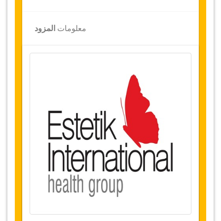
لمحة عامة
شد الثديين
معلومات
المزود
مستشفى استتيك الدولية،
تركيا
النقل من المطار والمستشفى
الإقامة
4
ليالي (
1
ليلة
في المستشفى و3 ليالي
في فندق 5 نجوم أو سكن فاخر)
توفر التاريخ
قبل شراء هذه الخدمة، يرجى التواصل معنا للتثبت
من توفر التواريخ المطلوبة لإجراء العملية
الجراحية.
التغييرات وسياسة الإلغاء
التغييرات على الحجوزات قد تكون ممكنة إذا تم
الإشعار في الوقت المناسب، يرجى الاتصال بنا
للحصول على مزيد من المعلومات
بالنسبة الإلغاءات التي تتم قبل 48 ساعة من