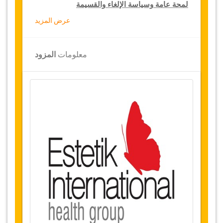
لمحة عامة وسياسة الإلغاء والقسيمة
عرض المزيد
لمحة عامة
شد الثديين مع الزرع
معلومات
المزود
مستشفى استتيك الدولية،
تركيا
النقل من المطار والمستشفى
الإقامة 4
ليالي (1
ليلة في المستشفى و3
ليالي
في فندق 5 نجوم أو سكن فاخر)
توفر التاريخ
قبل شراء هذه الخدمة، يرجى التواصل معنا للتثبت
من توفر التواريخ المطلوبة لإجراء العملية
الجراحية.
التغييرات وسياسة الإلغاء
التغييرات على الحجوزات قد تكون ممكنة إذا تم
الإشعار في الوقت المناسب، يرجى الاتصال بنا