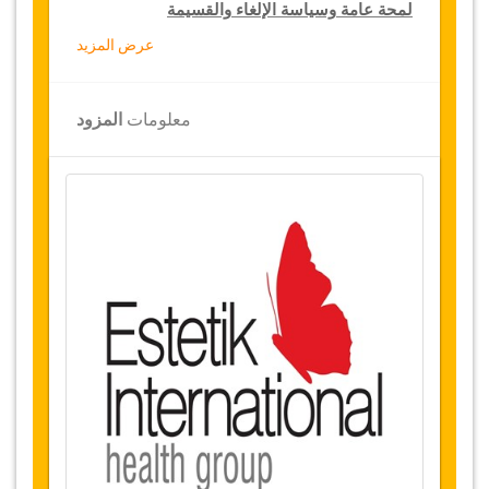
لمحة عامة وسياسة الإلغاء والقسيمة
عرض المزيد
لمحة عامة
زراعة الشعر الحويصلية
معلومات
المزود
مستشفى استتيك الدولية،
تركيا
النقل من المطار والمستشفى
الإقامة 2 ليالي (
يوم
في المستشفى و
ليالي
2
1/2
في فندق
نجوم أو سكن فاخر)
5
توفر التاريخ
قبل شراء هذه الخدمة، يرجى التواصل معنا للتثبت
من توفر التواريخ المطلوبة لإجراء العملية
الجراحية.
التغييرات وسياسة الإلغاء
التغييرات على الحجوزات قد تكون ممكنة إذا تم
الإشعار في الوقت المناسب، يرجى الاتصال بنا