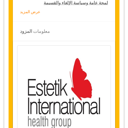
لمحة عامة وسياسة الإلغاء والقسيمة
عرض المزيد
لمحة عامة
زرع الشعر عن طريق نقل الدهون
معلومات
المزود
مستشفى استتيك الدولية،
تركيا
النقل من المطار والمستشفى
الإقامة
1
ليلة (
يوم
في المستشفى و
ليلة
في
1
1/2
فندق
نجوم أو سكن فاخر
)
5
توفر التاريخ
قبل شراء هذه الخدمة، يرجى التواصل معنا للتثبت
من توفر التواريخ المطلوبة لإجراء العملية
الجراحية.
التغييرات وسياسة الإلغاء
التغييرات على الحجوزات قد تكون ممكنة إذا تم
الإشعار في الوقت المناسب، يرجى الاتصال بنا