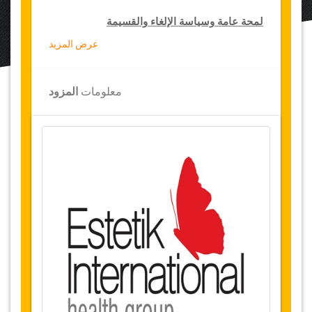
لمحة عامة وسياسة الإلغاء والقسيمة
عرض المزيد
لمحة عامة
شفط دهون الفك
معلومات
المزود
مستشفى استتيك الدولية،
تركيا
النقل من المطار والمستشفى
الإقامة
ليالي (
ليلة
في المستشفى و
ليالي
2
1
3
في فندق
نجوم أو سكن فاخر)
5
توفر التاريخ
قبل شراء هذه الخدمة، يرجى التواصل معنا للتثبت
من توفر التواريخ المطلوبة لإجراء العملية
الجراحية.
التغييرات وسياسة الإلغاء
التغييرات على الحجوزات قد تكون ممكنة إذا تم