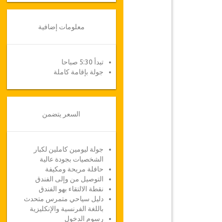
معلومات إضافية
تبدأ 5:30 صباحا
جولة بإقامة كاملة
السعر يتضمن
جولة ليومين كاملين لكبار
الشخصيات بجودة عالية
حافلة مريحة ومكيفة
التوصيل من وإلى الفندق
نقطة الالتقاء بهو الفندق
دليل سياحي متمرس متحدث
باللغة الفرنسية والإنكليزية
رسوم الدخول