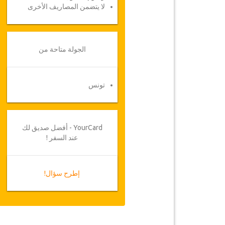
لا يتضمن المصاريف الأخرى
الجولة متاحة من
تونس
YourCard - أفضل صديق لك
عند السفر !
إطرح سؤال!