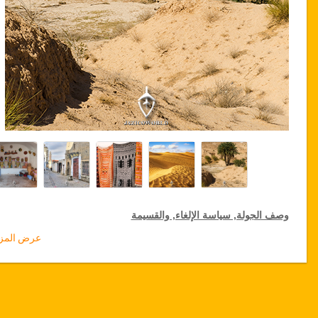
وصف الجولة, سياسة الإلغاء, والقسيمة
عرض المزي
خصومات
باقة الجولات
لكبار الشخصيات
تقدم
جازيكوورلد
10 % تخفيضات على باقة الجولات الخاصة في جميع
أنحاء تونس, اضغط على رابط
“
الذهاب إلى تفاصيل الخصم
”
لتختار خدمت
المخفضة لمدة سنة