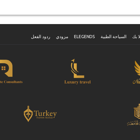
الحياة التقليدية والشعبية في تونس
.
زيارة لحوض واحة نفطة الشهيرة وهو حوض واسع غير متناظر تنمو فيه
أشجار النخيل
!
المغادرة إلى القيروان.
ا بك
السياحة الطبية
ELEGENDS
مزودي
ردود الفعل
التوقف في القيروان، زيارة المدينة العتيقة، زيارة الأسوار والأسواق
...
العودة إلى الفندق
.
المسافة المقطوعة:
1000 كم
توقر الباقة :
يرجى التأكد منا من توفر مواعيد الطلب قبل الشراء
التغييرات وسياسة الإلغاء
التغييرات على الحجوزات قد تكون ممكنة إذا تم الإشعار في الوقت
المناسب
يرجى الاتصال بنا للحصول على مزيد من المعلومات
بالنسبة لجميع الإلغاءات التي تتم على الأقل 3 أيام قبل الموعد
.
لن تكون
هناك أية مصاريف، حتى لو تم تأكيد الحجز. لا يمكن أن يتم الإلغاء إلا عن
طريق كتابة ايميل بالبريد الإلكتروني