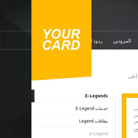
المزودين
ردود الفعل
ي أعلى
E-Legends
خدمات E-Legend
وب
أيام من
س
بطاقات Legend
e-Legend