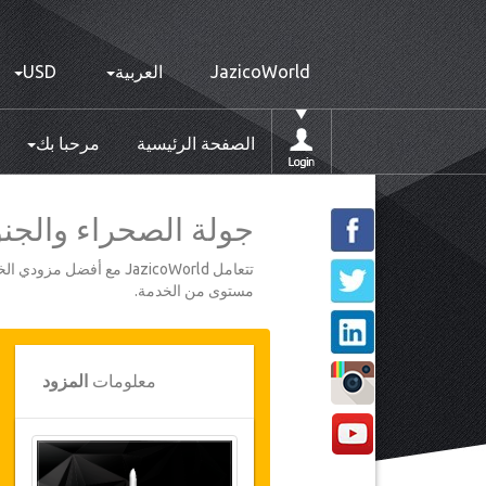
JazicoWorld
العربية
USD
الصفحة الرئيسية
مرحبا بك
جولة الصحراء والجنوب لكبا
تتعامل JazicoWorld مع 
مستوى من الخدمة.
معلومات
المزود