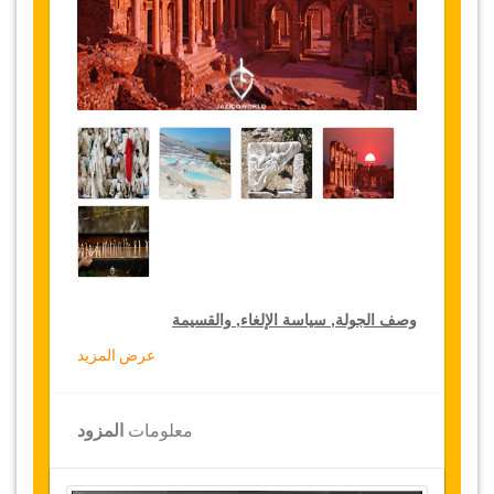
وصف الجولة, سياسة الإلغاء, والقسيمة
عرض المزيد
خصومات جولة لكبار الشخصيات مع دليل سياحي
تقدم
جازيكوورلد 15 % تخفيضات على حزمة الجولات
الخاصة بكبار الشخصيات
مع دليل سياحي في جميع
معلومات
المزود
أنحاء تركيا, اضغط على رابط
“
الذهاب إلى تفاصيل
الخصم
”
لتختار جولتك الخاصة مع دليل سياحي
المخفضة لمدة سنة
.