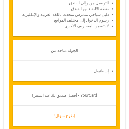
ظروف خارجة عن الإرادة بين الحين والحين
وفي مثل
التوصيل من وإلى الفندق
هذه الحالات، تقدم للعملاء مواعيد بديلة أو استرداد
نقطة الالتقاء بهو الفندق
كامل للمبلغ المدفوع
دليل سياحي متمرس متحدث باللغة العربية والإنكليزية
رسوم الدخول إلى مختلف المواقع
القسيمة
لا يتضمن المصاريف الأخرى
بمجرد أن يتم الدفع الخاص بك، سيتم توجيهك إلى
تفاصيل الخدمة لإدخال معلومات الحجز الخاصة بك
وسوف تتلقى قسيمة الخدمة تلقائيا
.
اتبع جازيكورلد؟ .. انشر الخبر
!
الجولة متاحة من
إسطنبول
YourCard - أفضل صديق لك عند السفر !
إطرح سؤال!