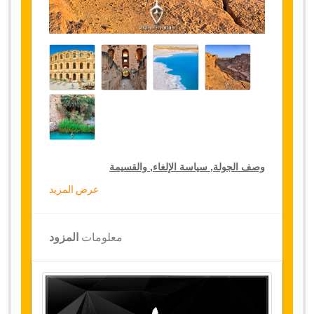
وصف الجولة, سياسة الإلغاء, والقسيمة
عرض المزيد
خصومات
باقة الجولات
لكبار الشخصيات
تقدم
جازيكوورلد
10 % تخفيضات على باقة الجولات
الخاصة في جميع أنحاء تونس, اضغط على
معلومات
المزود
رابط
“
الذهاب إلى تفاصيل الخصم
”
لتختار خدمتك
المخفضة لمدة سنة
المواصلات
النقل من و إلى المطار عند الوصول والمغادرة.