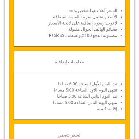
06:30
الانطلاق إلى توزر عبر شط الجريد، وهو بحيرة
ملح جافة، اكتشاف الكثبان الرملية الواسعة، وربما
السعر أعلاه هو لشخص واحد
شروق الشمس على الجمال (اختياري / بأجرة)
الأسعار تشمل ضريبة القيمة المضافة
لا توجد رسوم إضافية على لائحة الأسعار
11:00
الوصول إلى مطماطة، المدينة التحت أرضية
قسائم الهاتف الجوال مقبولة
التي تقدم مناظر قمرية خلابة، سيكون اخر السكان
مضمونة الدفع 100٪بواسطة RapidSSL
البربر المقيمين بالكهوف السكنية سعداء بزيارتكم
لمنازلهم
.
11:30
الانطلاق إلى مطماطة، والغداء في مطعم
معلومات إضافية
12:30
الانطلاق إلى مدينة محرس
02:30 بعد الظهر:
استراحة وقهوة، ثم الاستمرار إلى
الجم
تبدأ اليوم الأول الساعة 6:00 صباحا
03:30 بعد الظهر:
الوصول الى الجم لزيارة المدرج
تنتهي اليوم الأول الساعة 5:00 مساءا
الروماني. هذا النصب الروماني الأكبر في شمال
تبدأ اليوم الثاني الساعة 5:00 صباحا
أفريقيا، فهو يقدم مشهدا يلتقط الأنفاس
.
تنتهي اليوم الثاني الساعة 5:00 مساءا
05:00 بعد الظهر:
إقامة كاملة
العودة إلى فندق الانطلاق
المسافة المقطوعة:
1000
كم
توقر الباقة :
السعر يتضمن