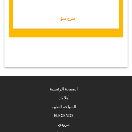
كامل للمبلغ المدفوع
القسيمة
إطرح سؤال!
بمجرد أن يتم الدفع الخاص بك، سيتم توجيهك إلى
تفاصيل الخدمة لإدخال معلومات الحجز الخاصة بك
وسوف تتلقى قسيمة الخدمة تلقائيا
.
اتبع جازيكورلد؟ .. انشر الخبر
!
الصفحة الرئيسية
أهلا بك
السياحة الطبية
ELEGENDS
مزودي