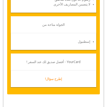
لا يتضمن المصاريف الأخرى
قد تضطر جازيكوورلد لتعديل بنود الاتفاقية بسبب
ظروف خارجة عن الإرادة بين الحين والحين
وفي مثل
هذه الحالات، تقدم للعملاء مواعيد بديلة أو استرداد
كامل للمبلغ المدفوع
الجولة متاحة من
القسيمة
بمجرد أن يتم الدفع الخاص بك، سيتم توجيهك إلى
تفاصيل الخدمة لإدخال معلومات الحجز الخاصة بك
إسطنبول
وسوف تتلقى قسيمة الخدمة تلقائيا
.
اتبع جازيكورلد؟ .. انشر الخبر
!
YourCard - أفضل صديق لك عند السفر !
إطرح سؤال!