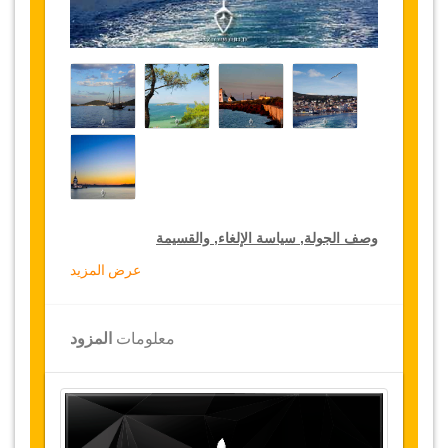
وصف الجولة, سياسة الإلغاء, والقسيمة
عرض المزيد
خصومات
باقة الجولات
لكبار الشخصيات
تقدم
جازيكوورلد 15 % تخفيضات على باقة الجولات
الخاصة في جميع أنحاء تركيا, اضغط على
معلومات
المزود
رابط
“
الذهاب إلى تفاصيل الخصم
”
لتختار خدمتك
المخفضة لمدة سنة
المواصلات
النقل من و إلى المطار عند الوصول والمغادرة