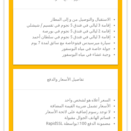
يرجى ملاحظة :
2 شخص - غرفة ثنائية سرير مزدوج / 2 سرير مفرد
3 شخص - غرفة ثلاثية
الاستقبال والتوصيل من و إلى المطار
4 شخص - 2 غرفة ثنائية سرير مزدوج / 2 سرير مفرد
إقامة 3 ليالي في فندق 5 نجوم في تقسيم / شيشلي
5 شخص - غرفة ثلاثية و غرفة ثنائية
إقامة 2 ليالي في فندق 5 نجوم في بورصة
6 شخص - 2 غرفة ثلاثية
إقامة 3 ليالي في فندق 5 نجوم في سلطان أحمد
إذا أردت طلب غرف مغايرة مثل غرفة عائلية أو غرف
سيارة ميرسيدس فيتوخاصة مع سائق لمدة 7 يوم
منفصلة , يرجى النقر على الرابط اطرح سؤالا في
جولة خاصة في مياه البوسفور
أسفل يمين هذه الصفحة
وجبة عشاء في مياه البوسفور
لمحة عامة عن الجولات
اليوم 2 : جولة خاصة على البوسفور (2 ساعة)
اليوم 4 :
رحلة بحرية مع عشاء وعرض تركي ليلي في
تفاصيل الأسعار والدفع
مياه البوسفور
تفاصيل الجولة
السعر أعلاه هو لشخص واحد
الأسعار تشمل ضريبة القيمة المضافة
################## ####### ########
لا توجد رسوم إضافية على لائحة الأسعار
######### #####
قسائم الهاتف الجوال مقبولة
#### ############ ############ #######
مضمونة الدفع 100٪بواسطة RapidSSL
############