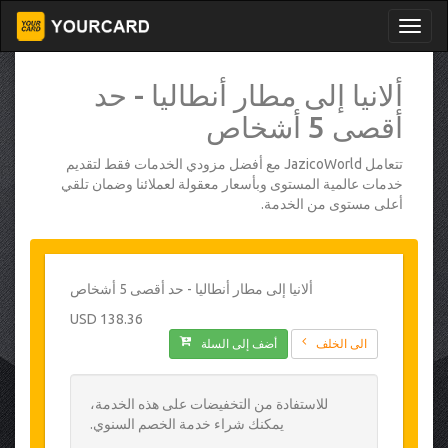
ألانيا إلى مطار أنطاليا - حد
أقصى 5 أشخاص
تتعامل JazicoWorld مع أفضل مزودي الخدمات فقط لتقديم
خدمات عالمية المستوى وبأسعار معقولة لعملائنا وضمان تلقي
أعلى مستوى من الخدمة.
ألانيا إلى مطار أنطاليا - حد أقصى 5 أشخاص
138.36 USD
الى الخلف
أضف إلى السلة
للاستفادة من التخفيضات على هذه الخدمة،
يمكنك شراء خدمة الخصم السنوي.