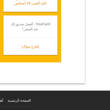
الحد أقصى 16 أشخاص
YourCard - أفضل صديق لك
عند السفر !
إطرح سؤال!
الصفحة الرئيسية
أهل