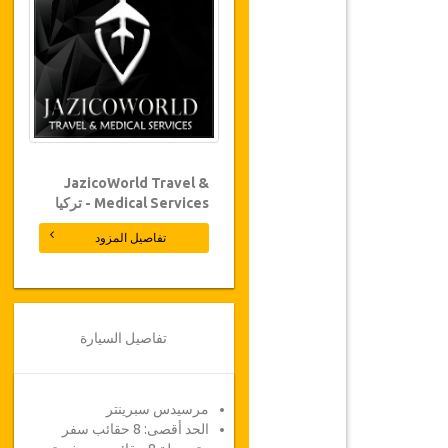
JazicoWorld Travel &
Medical Services - تركيا
تفاصيل المزود
تفاصيل السيارة
مرسيدس سبرينتر
الحد أقصى: 8 حقائب سفر