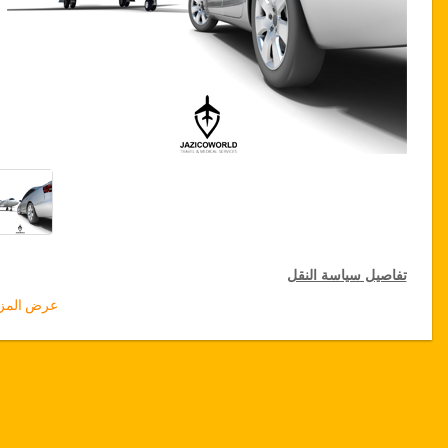
تفاصيل سياسة النقل
عرض المزي
التخفيضات على النقل
تقدم جازيكوورلد لكثيري الأسفار، خصما بقيمة 15٪ على النقل في جميع
أنحاء تركيا ولمدة 12 شهرا، للحصول على الخصم الخاص بك على النقل،
انقر على زر "
الذهاب إلى تفاصيل الخصم
" الموجود أعلاه
.