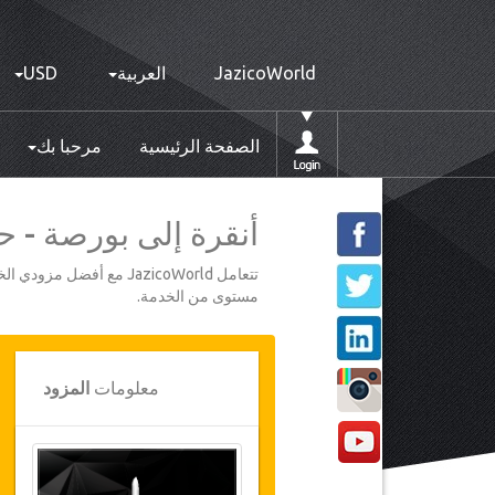
JazicoWorld
العربية
USD
الصفحة الرئيسية
مرحبا بك
أنقرة إلى بورصة - حد أق
تتعامل JazicoWorld مع 
مستوى من الخدمة.
معلومات
المزود