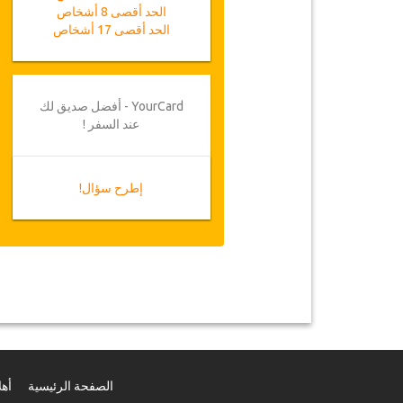
الحد أقصى 8 أشخاص
الحد أقصى 17 أشخاص
YourCard - أفضل صديق لك
عند السفر !
إطرح سؤال!
الصفحة الرئيسية
أهل