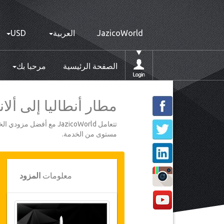
JazicoWorld
العربية
USD
الصفحة الرئيسية
مرحبا بك
مطار أنطاليا إلى ألانيا -
تتعامل JazicoWorld مع 
مستوى من الخدمة.
معلومات
المزود