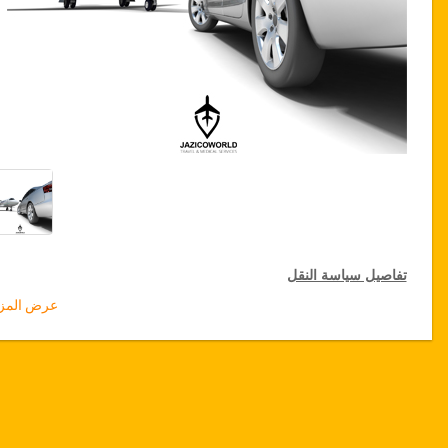
تفاصيل سياسة النقل
عرض المزي
التخفيضات على النقل
تقدم جازيكوورلد لكثيري الأسفار، خصما بقيمة 15٪ على النقل في جميع
أنحاء تركيا ولمدة 12 شهرا، للحصول على الخصم الخاص بك على النقل،
انقر على زر "
الذهاب إلى تفاصيل الخصم
" الموجود أعلاه
.