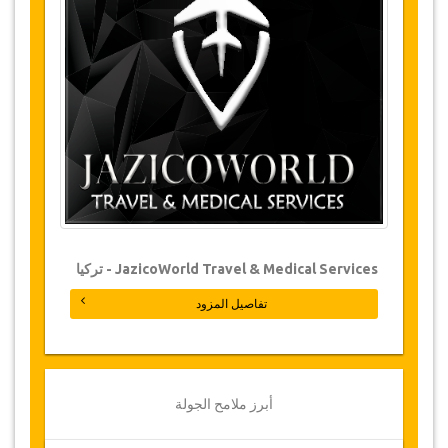
وادي فيرتينا
التغييرات وسياسة الإلغاء
التغييرات على الحجوزات قد تكون ممكنة إذا تم
الإشعار في الوقت المناسب. يرجى الاتصال بنا
للحصول على مزيد من المعلومات.
بالنسبة لجميع الإلغاءات التي تتم على الأقل 3 أيام قبل
موعد الجولة، لن تكون هناك أية مصاريف، حتى لو تم
تأكيد الحجز. لا يمكن أن يتم الإلغاء إلا عن طريق كتابة
ايميل بالبريد الإلكتروني.
JazicoWorld Travel & Medical Services - تركيا
الإلغاءات التي تتم من 3 أيام إلى يوم واحد يترتب عليها
خصم 50 % من المبلغ كامل
.
تفاصيل المزود
أما الإلغاءات التي تتم خلال أقل من يوم غير قابلة
للاسترداد.
قد تضطر جازيكوورلد لتعديل بنود الاتفاقية بسبب
ظروف خارجة عن الإرادة بين الحين والحين. وفي مثل
أبرز ملامح الجولة
هذه الحالات، تقدم للعملاء مواعيد بديلة أو استرداد
كامل للمبلغ المدفوع.