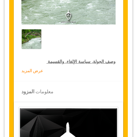
وصف الجولة, سياسة الإلغاء, والقسيمة
عرض المزيد
خصومات جولة لكبار الشخصيات
تقدم جازيكوورلد 15 % تخفيضات على الجولات
معلومات
المزود
الخاصة في جميع أنحاء تركيا, اضغط على رابط الذهاب
إلى تفاصيل الخصم لتختار جولتك الخاصة المخفضة
لمدة سنة
تفاصيل الجولة
أيدر شاليهمشن