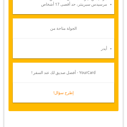
مرسيدس سبرينتر، حد أقصى 17 أشخاص
الجولة متاحة من
أيدر
YourCard - أفضل صديق لك عند السفر !
إطرح سؤال!