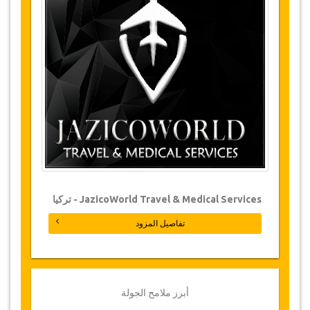
معرض السكاكين في سورميينا
مزارع الشاي في ريزا
التجديف / الانزلاق بالحبل
كابليجا (الحمامات)
الجسر العثماني
الجسر الحجري التاريخي
تلة أيدر
وادي العاصفة
الشلالات
التغييرات وسياسة الإلغاء
JazicoWorld Travel & Medical Services - تركيا
التغييرات على الحجوزات قد تكون ممكنة إذا تم
تفاصيل المزود
الإشعار
التغييرات على الحجوزات قد تكون ممكنة إذا
. يرجى الاتصال بنا
تم الإشعار في الوقت المناسب
للحصول على مزيد من المعلومات
بالنسبة لجميع الإلغاءات التي تتم على الأقل 3 أيام قبل
موعد الجولة، لن تكون هناك أية مصاريف، حتى لو تم
أبرز ملامح الجولة
تأكيد الحجز
. لا يمكن أن يتم الإلغاء إلا عن طريق كتابة