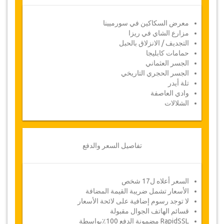
ايميل بالبريد الإلكتروني
.
الإلغاءات التي تتم من 3 أيام إلى يوم واحد يترتب عليها
معرض السكاكين في سورميينا
خصم 50 % من المبلغ كامل
مزارع الشاي في ريزا
التجديف / الانزلاق بالحبل
أما الإلغاءات التي تتم خلال أقل من يوم غير قابلة
حمامات كابليجا
للاسترداد
.
الجسر العثماني
قد تضطر جازيكوورلد لتعديل بنود الاتفاقية بسبب
الجسر الحجري التاريخي
ظروف خارجة عن الإرادة بين الحين والحين
. وفي مثل
تلة أيدر
هذه الحالات، تقدم للعملاء مواعيد بديلة أو استرداد
وادي العاصفة
كامل للمبلغ المدفوع.
الشلالات
القسيمة
تفاصيل السعر والدفع
بمجرد أن يتم الدفع الخاص بك، سيتم توجيهك إلى
تفاصيل الخدمة لإدخال معلومات الحجز الخاصة بك
وسوف تتلقى قسيمة الخدمة تلقائيا.
السعر أعلاه ل17 شخص
!اتبع جازيكورلد؟ .. انشر الخبر
الأسعار تشمل ضريبة القيمة المضافة
لا توجد رسوم إضافية على لائحة الأسعار
قسائم الهاتف الجوال مقبولة
RapidSSL مضمونة الدفع 100٪بواسطة