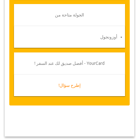
الجولة متاحة من
أوزونجول
YourCard - أفضل صديق لك عند السفر !
إطرح سؤال!