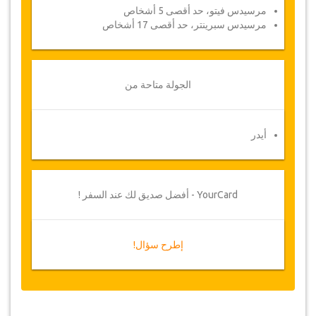
مرسيدس فيتو، حد أقصى 5 أشخاص
مرسيدس سبرينتر، حد أقصى 17 أشخاص
الجولة متاحة من
أيدر
YourCard - أفضل صديق لك عند السفر !
إطرح سؤال!