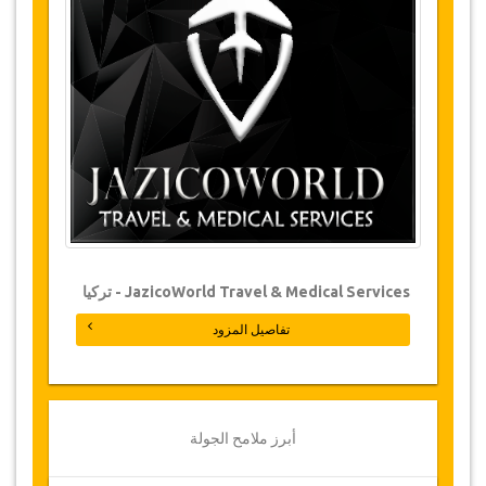
زكالي
شلالات
بالوفيت
التغييرات وسياسة الإلغاء
التغييرات على الحجوزات قد تكون ممكنة إذا تم
الإشعار في الوقت المناسب
. يرجى الاتصال بنا للحصول
على مزيد من المعلومات
.
بالنسبة لجميع الإلغاءات التي تتم على الأقل 3 أيام قبل
موعد الجولة، لن تكون هناك أية مصاريف، حتى لو تم
تأكيد الحجز
. لا يمكن أن يتم الإلغاء إلا عن طريق كتابة
JazicoWorld Travel & Medical Services - تركيا
ايميل بالبريد الإلكتروني
.
الإلغاءات التي تتم من 3 أيام إلى يوم واحد يترتب عليها
تفاصيل المزود
خصم 50 % من المبلغ كامل
.
أما الإلغاءات التي تتم خلال أقل من يوم غير قابلة
للاسترداد
.
قد تضطر جازيكوورلد لتعديل بنود الاتفاقية بسبب
أبرز ملامح الجولة
ظروف خارجة عن الإرادة بين الحين والحين
. وفي مثل
هذه الحالات، تقدم للعملاء مواعيد بديلة أو استرداد