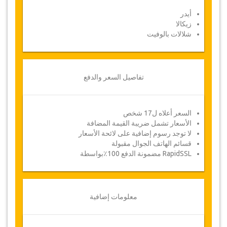
كامل للمبلغ المدفوع
أيدر
زيكالا
شلالات بالوفيت
القسيمة
بمجرد أن يتم الدفع الخاص بك، سيتم توجيهك إلى
تفاصيل الخدمة لإدخال معلومات الحجز الخاصة بك
وسوف تتلقى قسيمة الخدمة تلقائيا
تفاصيل السعر والدفع
!اتبع جازيكورلد؟ .. انشر الخبر
السعر أعلاه ل17 شخص
الأسعار تشمل ضريبة القيمة المضافة
لا توجد رسوم إضافية على لائحة الأسعار
قسائم الهاتف الجوال مقبولة
RapidSSL مضمونة الدفع 100٪بواسطة
معلومات إضافية