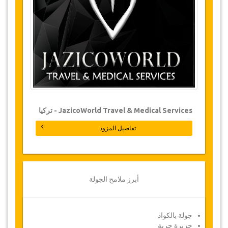
النخيل وأشجار الزيتون. وسيتم تقديم المشروبات خلال
هذه الجولة.
التغييرات وسياسة الإلغاء
التغييرات على الحجوزات قد تكون ممكنة إذا تم
الإشعار في الوقت المناسب
التغييرات على الحجوزات
قد تكون ممكنة إذا تم الإشعار في الوقت المناسب.
يرجى الاتصال بنا للحصول على مزيد من المعلومات.
بالنسبة لجميع الإلغاءات التي تتم على الأقل 3 أيام قبل
موعد الجولة، لن تكون هناك أية مصاريف، حتى لو تم
JazicoWorld Travel & Medical Services - تركيا
تأكيد الحجز. لا يمكن أن يتم الإلغاء إلا عن طريق كتابة
تفاصيل المزود
ايميل بالبريد الإلكتروني.
الإلغاءات التي تتم من 3 أيام إلى يوم واحد يترتب عليها
خصم 50 % من المبلغ كامل
.
أما الإلغاءات التي تتم خلال أقل من يوم غير قابلة
أبرز ملامح الجولة
للاسترداد.
قد تضطر جازيكوورلد لتعديل بنود الاتفاقية بسبب
ظروف خارجة عن الإرادة بين الحين والحين. وفي مثل
جولة بالكواد
هذه الحالات، تقدم للعملاء مواعيد بديلة أو استرداد
جزيرة جربة
كامل للمبلغ المدفوع.