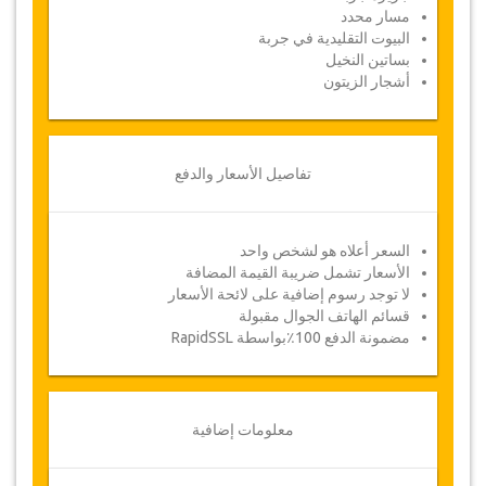
مسار محدد
البيوت التقليدية في جربة
بساتين النخيل
القسيمة
أشجار الزيتون
بمجرد أن يتم الدفع الخاص بك، سيتم توجيهك إلى
تفاصيل الخدمة لإدخال معلومات الحجز الخاصة بك
وسوف تتلقى قسيمة الخدمة تلقائيا.
تفاصيل الأسعار والدفع
!اتبع جازيكورلد؟ .. انشر الخبر
السعر أعلاه هو لشخص واحد
الأسعار تشمل ضريبة القيمة المضافة
لا توجد رسوم إضافية على لائحة الأسعار
قسائم الهاتف الجوال مقبولة
مضمونة الدفع 100٪بواسطة RapidSSL
معلومات إضافية