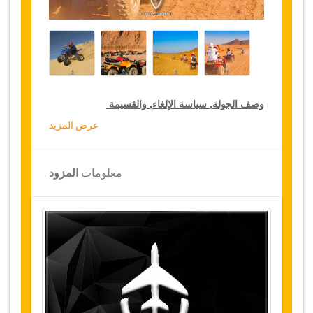
وصف الجولة, سياسة الإلغاء, والقسيمة
عرض المزيد
خصومات جولة لكبار الشخصيات
تقدم جازيكوورلد 10 % تخفيضات على الجولات
معلومات
المزود
الخاصة في جميع أنحاء تونس, اضغط على رابط
الذهاب إلى تفاصيل الخصم لتختار جولتك الخاصة
المخفضة لمدة سنة
تفاصيل الجولة
توفر جازيكوورلد رحلات كواد لاكتشاف سحر جزيرة
جربة. سيرافقكم أدلة عبر مسار محدد داخل الجزيرة
سيمكنكم من الاطلاع على البيوت التقليدية وبساتين