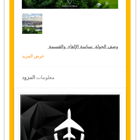
وصف الجولة, سياسة الإلغاء, والقسيمة
عرض المزيد
خصومات جولة لكبار الشخصيات
تقدم جازيكوورلد 15 % تخفيضات على الجولات
معلومات
المزود
الخاصة في جميع أنحاء تركيا, اضغط على رابط الذهاب
إلى تفاصيل الخصم لتختار جولتك الخاصة المخفضة
لمدة سنة
تفاصيل الجولة
بيير لوتي:
هذا المقهى الشهير المسمى بيير لوتي، وهو
كاتب فرنسي شهير، يتم الوصول اليه من خلال الذهاب
الى التلة التي تمكننا من رؤية مثالية للقرن الذهبي
.