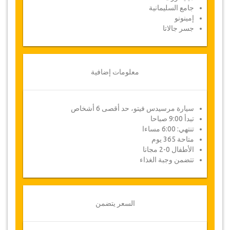
بماردين وأنقاض جبل نمرود.
جامع السليمانية
إمينونو
جامع السليمانية:
هو مسجد الامبراطورية العثمانية، يقع
جسر جالاتا
على التلة الثالثة في اسطنبول، تركيا. هو أكبر مسجد
في المدينة وواحد من أكثر المواقع زيارة في
اسطنبول
.
إمينونو:
هو حي تاريخي من اسطنبول في تركيا، وهو
معلومات إضافية
حاليا حي من منطقة الفاتح. هو قلب مدينة قسنطينة
المسورة وفي صميم قصة ثرية لا تصدق. تغطي
إمينونو تقريبا المنطقة التي شيدها البيزنطيون سابقا.
سيارة مرسيدس فيتو، حد أقصى 6 أشخاص
يعبر جسر جالاتا القرن الذهبي في إمينونو ومدخل
تبدأ 9:00 صباحا
مضيق البوسفور وينفتح على بحر مرمرة.
تنتهي: 6:00 مساءا
جسر جالاتا:
هو الجسر الذي يغطي منطقة القرن
متاحة 365 يوم
الذهبي في اسطنبول، تركيا. ورد الجسر في الأدب
الأطفال 0-2 مجانا
التركي منذ أواخر القرن 19 وخاصة في المسرح
تتضمن وجبة الغذاء
والشعر والروايات.
التغييرات وسياسة الإلغاء
السعر يتضمن
التغييرات على الحجوزات قد تكون ممكنة إذا تم
الإشعار في الوقت المناسب. يرجى الاتصال بنا