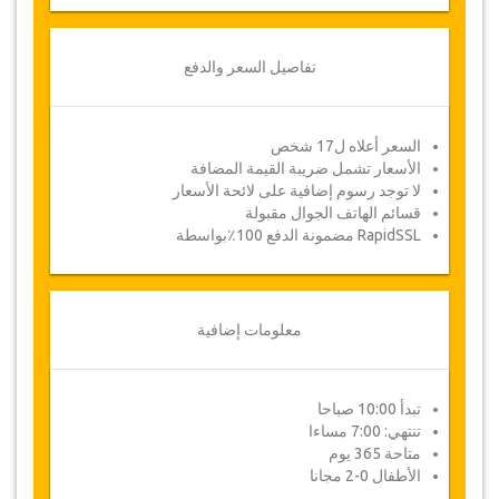
بمجرد أن يتم الدفع الخاص بك، سيتم توجيهك إلى
تفاصيل الخدمة لإدخال معلومات الحجز الخاصة بك
وسوف تتلقى قسيمة الخدمة تلقائيا.
تفاصيل السعر والدفع
!اتبع جازيكورلد؟ .. انشر الخبر
السعر أعلاه ل17 شخص
الأسعار تشمل ضريبة القيمة المضافة
لا توجد رسوم إضافية على لائحة الأسعار
قسائم الهاتف الجوال مقبولة
RapidSSL مضمونة الدفع 100٪بواسطة
معلومات إضافية
تبدأ 10:00 صباحا
تنتهي: 7:00 مساءا
متاحة 365 يوم
الأطفال 0-2 مجانا