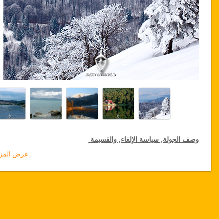
وصف الجولة, سياسة الإلغاء, والقسيمة
عرض المزي
خصومات جولة لكبار الشخصيات
تقدم جازيكوورلد 15 % تخفيضات على الجولات الخاصة في جميع أنحاء
تركيا, اضغط على رابط الذهاب إلى تفاصيل الخصم لتختار جولتك الخاصة
المخفضة لمدة سنة