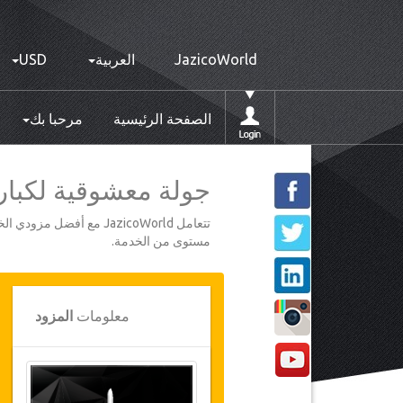
JazicoWorld
العربية
USD
الصفحة الرئيسية
مرحبا بك
جولة معشوقية لكبا
تتعامل JazicoWorld مع 
مستوى من الخدمة.
معلومات
المزود