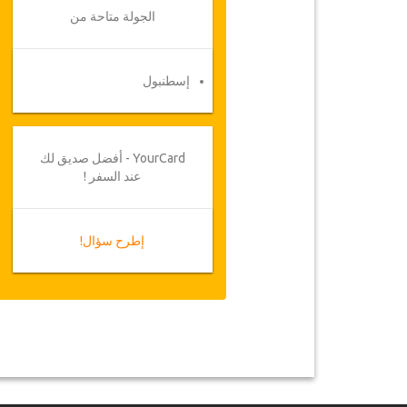
الجولة متاحة من
إسطنبول
YourCard - أفضل صديق لك
عند السفر !
إطرح سؤال!