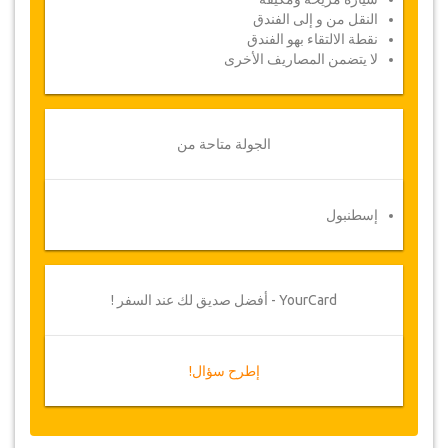
النقل من و إلى الفندق
بمجرد أن يتم الدفع الخاص بك، سيتم توجيهك إلى
نقطة الالتقاء بهو الفندق
تفاصيل الخدمة لإدخال معلومات الحجز الخاصة بك
لا يتضمن المصاريف الأخرى
وسوف تتلقى قسيمة الخدمة تلقائيا.
!اتبع جازيكورلد؟ .. انشر الخبر
الجولة متاحة من
إسطنبول
YourCard - أفضل صديق لك عند السفر !
إطرح سؤال!