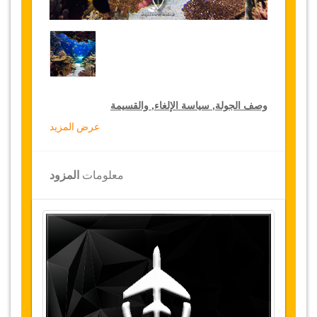
وصف الجولة, سياسة الإلغاء, والقسيمة
عرض المزيد
خصومات جولة لكبار الشخصيات
تقدم جازيكوورلد 15 % تخفيضات على الجولات
معلومات
المزود
الخاصة في جميع أنحاء تركيا, اضغط على رابط الذهاب
إلى تفاصيل الخصم لتختار جولتك الخاصة المخفضة
لمدة سنة
تفاصيل الجولة
بانوراما:
افتتح متحف التاريخ بانوراما 1453 في 31
جنفي (يناير) 2009 بمشاركة رئيس الوزراء التركي
رجب طيب أردوغان، واكتسبت بلدية اسطنبول الكبرى
المتحف لمدينتها. بما أنه مواجه لأسوار مدينة توبكابي-