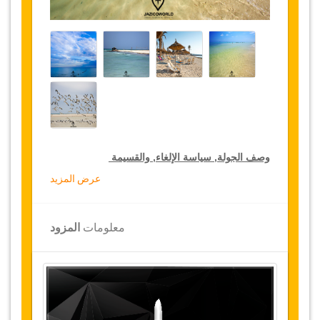
وصف الجولة, سياسة الإلغاء, والقسيمة
عرض المزيد
خصومات جولة لكبار الشخصيات
تقدم جازيكوورلد 10 % تخفيضات على الجولات
معلومات
المزود
الخاصة في جميع أنحاء تونس, اضغط على رابط
الذهاب إلى تفاصيل الخصم لتختار جولتك الخاصة
المخفضة لمدة سنة
تفاصيل الجولة