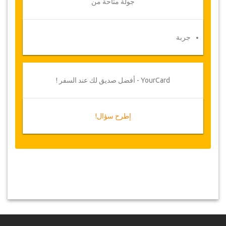
جولة متاحة من
جربة
YourCard - أفضل صديق لك عند السفر !
إطرح سؤال!