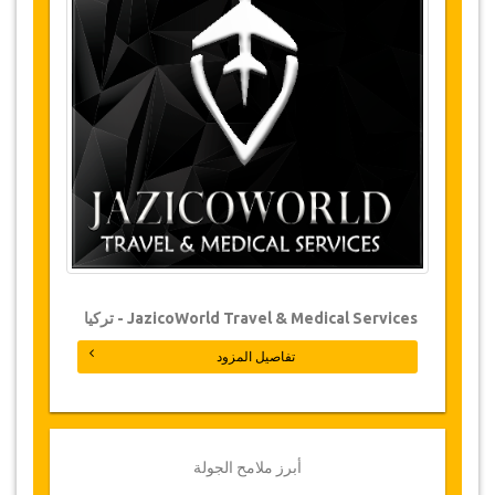
تعرض جازيكوورلد رحلة بحرية الى شبه جزيرة
مجاورة هي مكان لطيور النحام
الوردي
المهاجرة.
منطقة سحرية و
شواطئ عذراء على مد البصر.
المغادرة صباحا إلى ميناء حومة السوق حيث تقوم
سفينة القراصنة بنقلك الى شبه الجزيرة. ستتمكن من
التمتع بوقتك في السباحة قبل الغداء على عين المكان،
وجبة
معدة من قبل كل فريق الملاحة الذي سيؤمن
التسلية والترفيه الى حين العودة الى الميناء ومن ثم
الى الفندق الخاص بك.
التغييرات وسياسة الإلغاء
التغييرات على الحجوزات قد تكون ممكنة إذا تم
الإشعار في الوقت المناسب. يرجى الاتصال بنا
للحصول على مزيد من المعلومات.
JazicoWorld Travel & Medical Services - تركيا
بالنسبة لجميع الإلغاءات التي تتم على الأقل 3 أيام قبل
موعد الجولة، لن تكون هناك أية مصاريف، حتى لو تم
تفاصيل المزود
تأكيد الحجز. لا يمكن أن يتم الإلغاء إلا عن طريق كتابة
ايميل بالبريد الإلكتروني.
الإلغاءات التي تتم من 3 أيام إلى يوم واحد يترتب عليها
خصم 50 % من المبلغ كامل
.
أبرز ملامح الجولة
أما الإلغاءات التي تتم خلال أقل من يوم غير قابلة