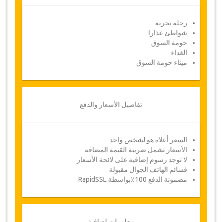
للاسترداد.
قد تضطر جازيكوورلد لتعديل بنود الاتفاقية بسبب
رحلة بحرية
ظروف خارجة عن الإرادة بين الحين والحين. وفي مثل
شواطئ عذارا
هذه الحالات، تقدم للعملاء مواعيد بديلة أو استرداد
حومة السوق
كامل للمبلغ المدفوع.
الغداء
ميناء حومة السوق
القسيمة
بمجرد أن يتم الدفع الخاص بك، سيتم توجيهك إلى
تفاصيل الخدمة لإدخال معلومات الحجز الخاصة بك
تفاصيل الأسعار والدفع
وسوف تتلقى قسيمة الخدمة تلقائيا.
!اتبع جازيكورلد؟ .. انشر الخبر
السعر أعلاه هو لشخص واحد
الأسعار تشمل ضريبة القيمة المضافة
لا توجد رسوم إضافية على لائحة الأسعار
قسائم الهاتف الجوال مقبولة
مضمونة الدفع 100٪بواسطة RapidSSL
معلومات إضافية