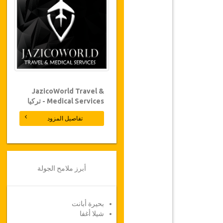
JazicoWorld Travel &
Medical Services - تركيا
تفاصيل المزود
أبرز ملامح الجولة
بحيرة أبانت
شيلا أغفا