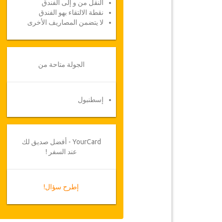
النقل من و إلى الفندق
نقطة الالتقاء بهو الفندق
لا يتضمن المصاريف الأخرى
الجولة متاحة من
إسطنبول
YourCard - أفضل صديق لك
عند السفر !
إطرح سؤال!