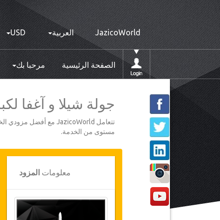
JazicoWorld
العربية
USD
الصفحة الرئيسية
مرحبا بك
جولة شيلا و آغفا ل
تتعامل JazicoWorld مع 
مستوى من الخدمة.
معلومات
المزود