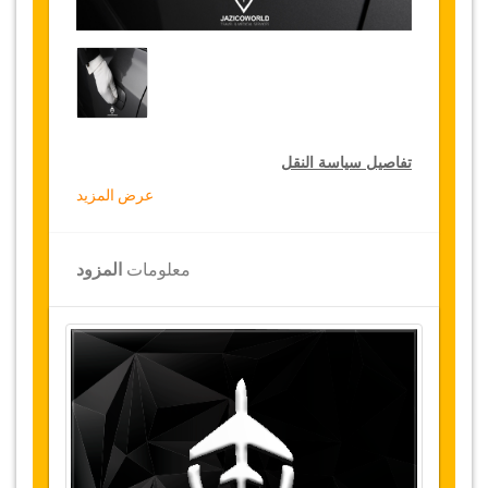
تفاصيل سياسة النقل
عرض المزيد
التخفيضات على النقل
تقدم جازيكوورلد لكثيري الأسفار، خصما بقيمة 10٪
معلومات
المزود
على النقل في جميع أنحاء تونس ولمدة 12 شهرا،
للحصول على الخصم الخاص بك على النقل، انقر على
زر "
الذهاب إلى تفاصيل الخصم
" الموجود أعلاه
.
التغييرات وسياسة الإلغاء
التغييرات على الحجوزات قد تكون ممكنة إذا تم
الإشعار في الوقت المناسب
.
يرجى الاتصال بنا
للحصول على مزيد من المعلومات.