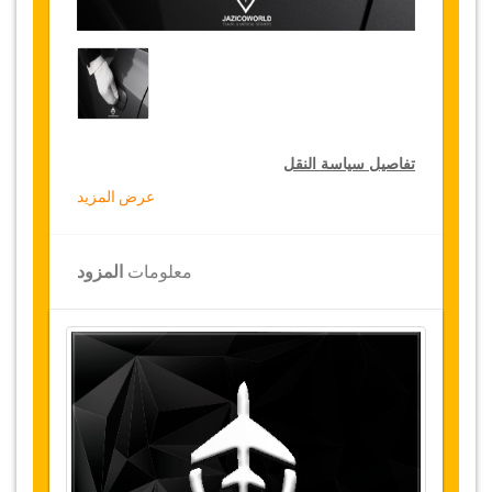
تفاصيل سياسة النقل
عرض المزيد
التخفيضات على النقل
تقدم جازيكوورلد لكثيري الأسفار، خصما بقيمة 10٪
معلومات
المزود
على النقل في جميع أنحاء تونس ولمدة 12 شهرا،
للحصول على الخصم الخاص بك على النقل، انقر على
زر "
الذهاب إلى تفاصيل الخصم
" الموجود أعلاه
.
التغييرات وسياسة الإلغاء
التغييرات على الحجوزات قد تكون ممكنة إذا تم
الإشعار في الوقت المناسب
.
يرجى الاتصال بنا
للحصول على مزيد من المعلومات.