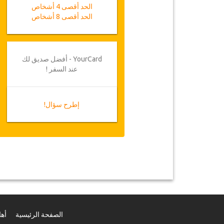
الحد أقصى 4 أشخاص
الحد أقصى 8 أشخاص
YourCard - أفضل صديق لك
عند السفر !
إطرح سؤال!
الصفحة الرئيسية
أهل