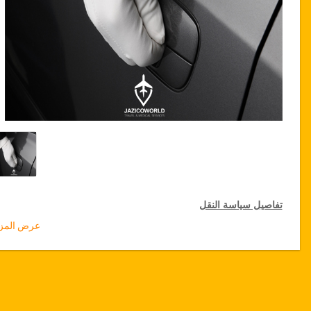
تفاصيل سياسة النقل
عرض المزي
التخفيضات على النقل
تقدم جازيكوورلد لكثيري الأسفار، خصما بقيمة 10٪ على النقل في جميع
أنحاء تونس ولمدة 12 شهرا، للحصول على الخصم الخاص بك على النقل
انقر على زر "
الذهاب إلى تفاصيل الخصم
" الموجود أعلاه
.