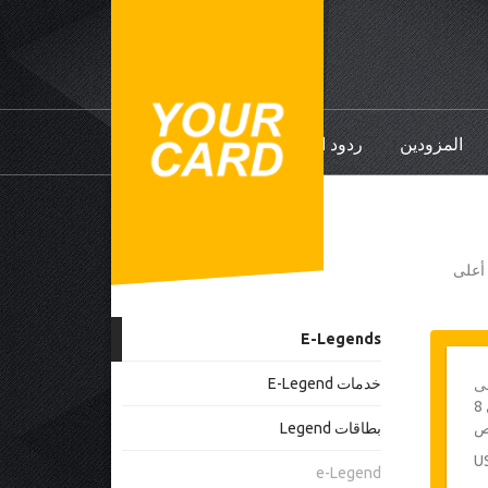
المزودين
ردود الفعل
ي أعلى
E-Legends
خدمات E-Legend
ى
مطماطة - حد أقصى 8
ص
بطاقات Legend
e-Legend