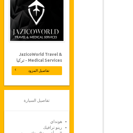
JazicoWorld Travel &
Medical Services - تركيا
تفاصيل المزود
تفاصيل السيارة
هونداي
رينو ترافيك