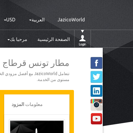
JazicoWorld
العربية
USD
الصفحة الرئيسية
مرحبا بك
مطار تونس قرطاج إلى 
تتعامل JazicoWorld مع 
مستوى من الخدمة.
معلومات
المزود