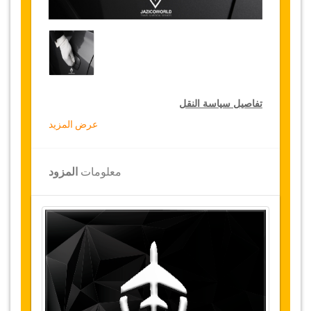
تفاصيل سياسة النقل
عرض المزيد
التخفيضات على النقل
تقدم جازيكوورلد لكثيري الأسفار، خصما بقيمة 10٪
معلومات
المزود
على النقل في جميع أنحاء تونس ولمدة 12 شهرا،
للحصول على الخصم الخاص بك على النقل، انقر على
زر "
الذهاب إلى تفاصيل الخصم
" الموجود أعلاه
.
التغييرات وسياسة الإلغاء
التغييرات على الحجوزات قد تكون ممكنة إذا تم
الإشعار في الوقت المناسب
.
يرجى الاتصال بنا
للحصول على مزيد من المعلومات.