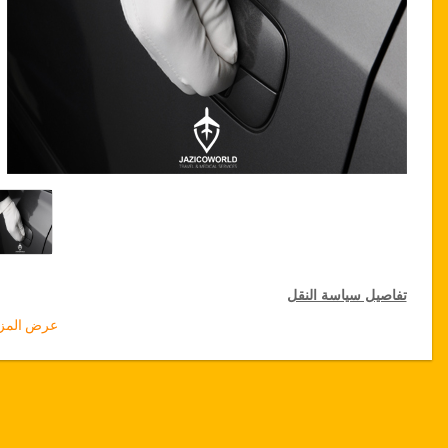
تفاصيل سياسة النقل
عرض المزي
التخفيضات على النقل
تقدم جازيكوورلد لكثيري الأسفار، خصما بقيمة 10٪ على النقل في جميع
أنحاء تونس ولمدة 12 شهرا، للحصول على الخصم الخاص بك على النقل
انقر على زر "
الذهاب إلى تفاصيل الخصم
" الموجود أعلاه
.