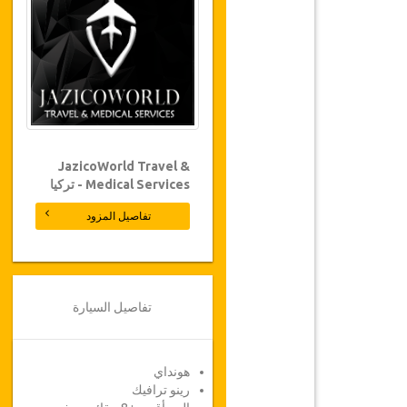
JazicoWorld Travel &
Medical Services - تركيا
تفاصيل المزود
تفاصيل السيارة
هونداي
رينو ترافيك