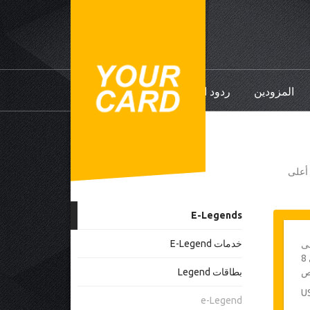
المزودين
ردود الفعل
ي أعلى
E-Legends
خدمات E-Legend
ى
سوسة - حد أقصى 8
ص
بطاقات Legend
e-Legend