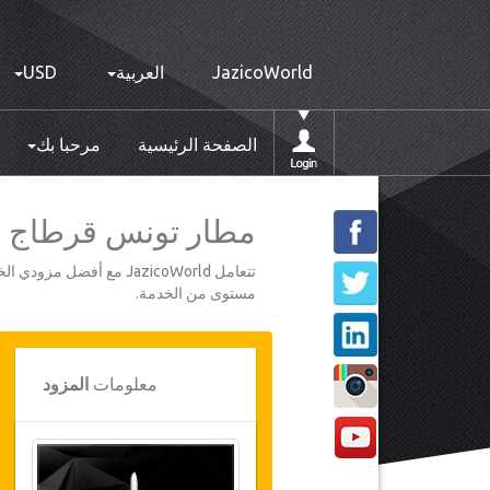
JazicoWorld
العربية
USD
الصفحة الرئيسية
مرحبا بك
مطار تونس قرطاج إلى 
تتعامل JazicoWorld مع 
مستوى من الخدمة.
معلومات
المزود