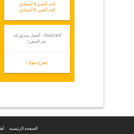
الحد أقصى 4 أشخاص
الحد أقصى 8 أشخاص
YourCard - أفضل صديق لك
عند السفر !
إطرح سؤال!
الصفحة الرئيسية
أهل