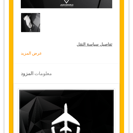
تفاصيل سياسة النقل
عرض المزيد
التخفيضات على النقل
تقدم جازيكوورلد لكثيري الأسفار، خصما بقيمة 10٪
معلومات
المزود
على النقل في جميع أنحاء تونس ولمدة 12 شهرا،
للحصول على الخصم الخاص بك على النقل، انقر على
زر "
الذهاب إلى تفاصيل الخصم
" الموجود أعلاه
.
التغييرات وسياسة الإلغاء
التغييرات على الحجوزات قد تكون ممكنة إذا تم
الإشعار في الوقت المناسب
.
يرجى الاتصال بنا
للحصول على مزيد من المعلومات.