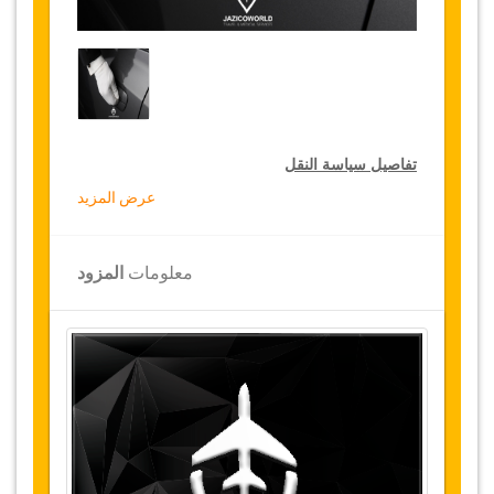
تفاصيل سياسة النقل
عرض المزيد
التخفيضات على النقل
تقدم جازيكوورلد لكثيري الأسفار، خصما بقيمة 10٪
معلومات
المزود
على النقل في جميع أنحاء تونس ولمدة 12 شهرا،
للحصول على الخصم الخاص بك على النقل، انقر على
زر "
الذهاب إلى تفاصيل الخصم
" الموجود أعلاه
.
التغييرات وسياسة الإلغاء
التغييرات على الحجوزات قد تكون ممكنة إذا تم
الإشعار في الوقت المناسب
.
يرجى الاتصال بنا
للحصول على مزيد من المعلومات.