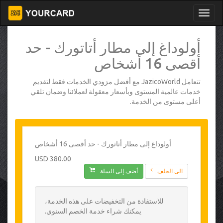
أولوداغ إلى مطار أتاتورك - حد
أقصى 16 أشخاص
تتعامل JazicoWorld مع أفضل مزودي الخدمات فقط لتقديم
خدمات عالمية المستوى وبأسعار معقولة لعملائنا وضمان تلقي
أعلى مستوى من الخدمة.
أولوداغ إلى مطار أتاتورك - حد أقصى 16 أشخاص
380.00 USD
الى الخلف
أضف إلى السلة
للاستفادة من التخفيضات على هذه الخدمة،
يمكنك شراء خدمة الخصم السنوي.