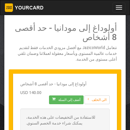
أولوداغ إلى مودانيا - حد أقصى
8 أشخاص
تتعامل JazicoWorld مع أفضل مزودي الخدمات فقط لتقديم
خدمات عالمية المستوى وبأسعار معقولة لعملائنا وضمان تلقي
أعلى مستوى من الخدمة.
أولوداغ إلى مودانيا - حد أقصى 8 أشخاص
140.00 USD
الى الخلف
أضف إلى السلة
للاستفادة من التخفيضات على هذه الخدمة،
يمكنك شراء خدمة الخصم السنوي.