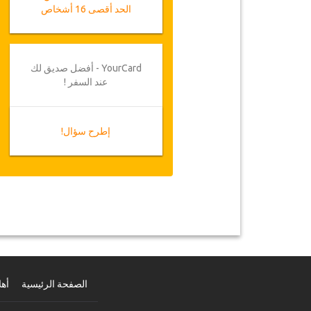
الحد أقصى 16 أشخاص
YourCard - أفضل صديق لك
عند السفر !
إطرح سؤال!
الصفحة الرئيسية
أهل