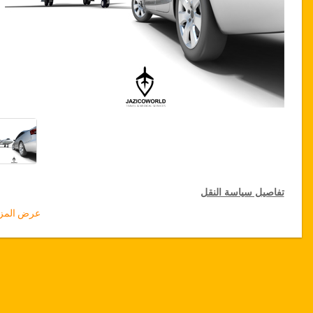
تفاصيل سياسة النقل
عرض المزي
التخفيضات على النقل
تقدم جازيكوورلد لكثيري الأسفار، خصما بقيمة 15٪ على النقل في جميع
أنحاء تركيا ولمدة 12 شهرا، للحصول على الخصم الخاص بك على النقل،
انقر على زر "
الذهاب إلى تفاصيل الخصم
" الموجود أعلاه
.