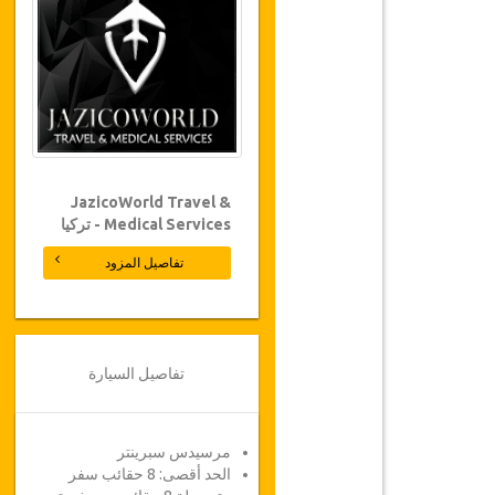
JazicoWorld Travel &
Medical Services - تركيا
تفاصيل المزود
تفاصيل السيارة
مرسيدس سبرينتر
الحد أقصى: 8 حقائب سفر