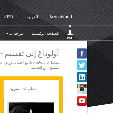
JazicoWorld
العربية
USD
الصفحة الرئيسية
مرحبا بك
أولوداغ إلى تقسيم - حد 
تتعامل JazicoWorld مع 
مستوى من الخدمة.
معلومات
المزود