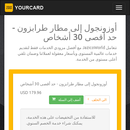
أوزونجول إلى مطار طرابزون -
حد أقصى 30 أشخاص
تتعامل JazicoWorld مع أفضل مزودي الخدمات فقط لتقديم
خدمات عالمية المستوى وبأسعار معقولة لعملائنا وضمان تلقي
أعلى مستوى من الخدمة.
أوزونجول إلى مطار طرابزون - حد أقصى 30 أشخاص
179.96 USD
الى الخلف
أضف إلى السلة
للاستفادة من التخفيضات على هذه الخدمة،
يمكنك شراء خدمة الخصم السنوي.