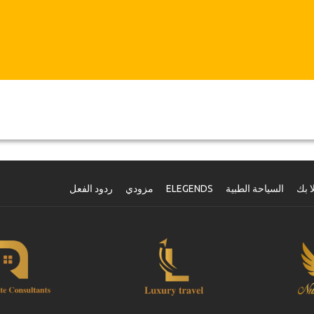
الإلغاءات التي تتم من 3 أيام إلى يوم واحد يترتب عليها خصم 50 % من
المبلغ كامل
.
أما الإلغاءات التي تتم خلال أقل من يوم غير قابلة للاسترداد.
قد تضطر جازيكوورلد لتعديل بنود الاتفاقية بسبب ظروف خارجة عن
الإرادة بين الحين والحين. وفي مثل هذه الحالات، تقدم للعملاء مواعيد
بديلة أو استرداد كامل للمبلغ المدفوع.
القسيمة
بمجرد أن يتم الدفع الخاص بك، سيتم توجيهك إلى تفاصيل الخدمة لإدخال
معلومات الحجز الخاصة بك وسوف تتلقى قسيمة الخدمة تلقائيا.
ا بك
السياحة الطبية
ELEGENDS
مزودي
ردود الفعل
!اتبع جازيكورلد؟ .. انشر الخبر