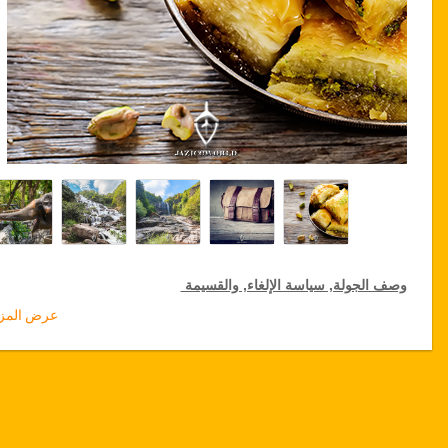
وصف الجولة, سياسة الإلغاء, والقسيمة
عرض المزي
خصومات جولة لكبار الشخصيات
تقدم جازيكوورلد 15 % تخفيضات على الجولات الخاصة في جميع أنحاء
تركيا, اضغط على رابط الذهاب إلى تفاصيل الخصم لتختار جولتك الخاصة
المخفضة لمدة سنة