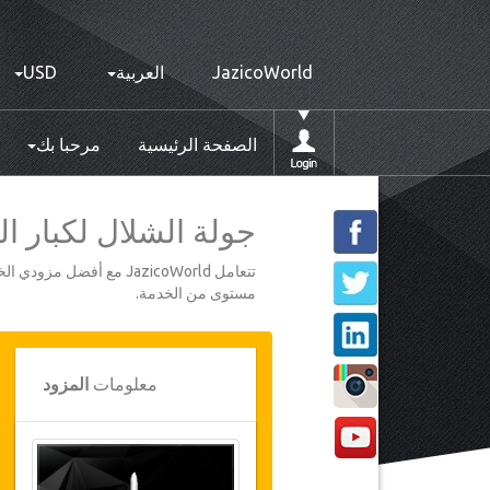
JazicoWorld
العربية
USD
الصفحة الرئيسية
مرحبا بك
جولة الشلال لكبار 
تتعامل JazicoWorld مع 
مستوى من الخدمة.
معلومات
المزود