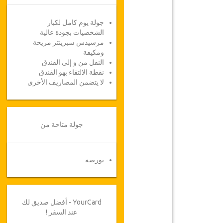
جولة يوم كامل لكبار
الشخصيات بجودة عالية
مرسيدس سبرينتر مريحة
ومكيفة
النقل من و إلى الفندق
نقطة الالتقاء بهو الفندق
لا يتضمن المصاريف الأخرى
جولة متاحة من
بورصة
YourCard - أفضل صديق لك
عند السفر !