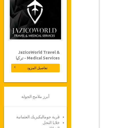
JazicoWorld Travel &
Medical Services - تركيا
تفاصيل المزود
أبرز ملامح الجولة
قرية جوماليكيزيك العثمانية
خلايا النحل