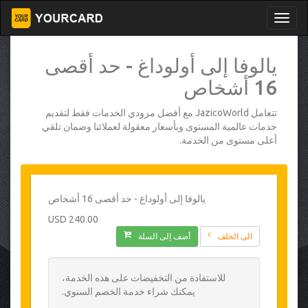
يالوفا إلى أولوداغ - حد أقصى
16 أشخاص
تتعامل JazicoWorld مع أفضل مزودي الخدمات فقط لتقديم
خدمات عالمية المستوى وبأسعار معقولة لعملائنا وضمان تلقي
أعلى مستوى من الخدمة.
يالوفا إلى أولوداغ - حد أقصى 16 أشخاص
240.00 USD
الى الخلف
أضف إلى السلة
للاستفادة من التخفيضات على هذه الخدمة،
يمكنك شراء خدمة الخصم السنوي.