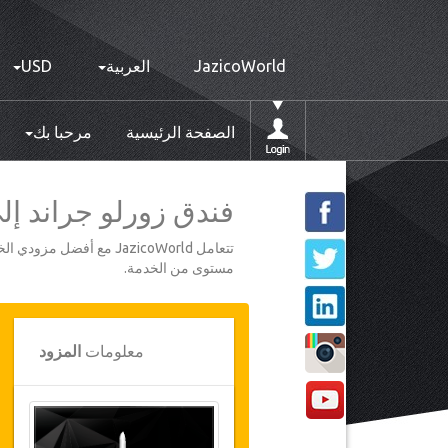
JazicoWorld
العربية
USD
الصفحة الرئيسية
مرحبا بك
فندق زورلو جراند إلى 
تتعامل JazicoWorld مع 
مستوى من الخدمة.
معلومات
المزود