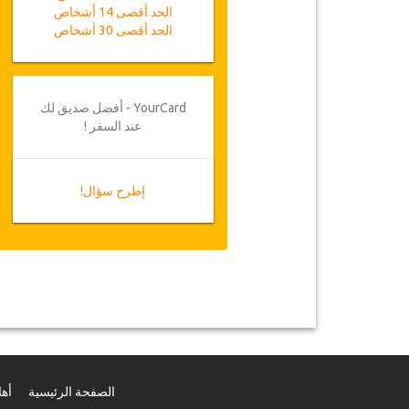
الحد أقصى 14 أشخاص
الحد أقصى 30 أشخاص
YourCard - أفضل صديق لك
عند السفر !
إطرح سؤال!
الصفحة الرئيسية
أهل