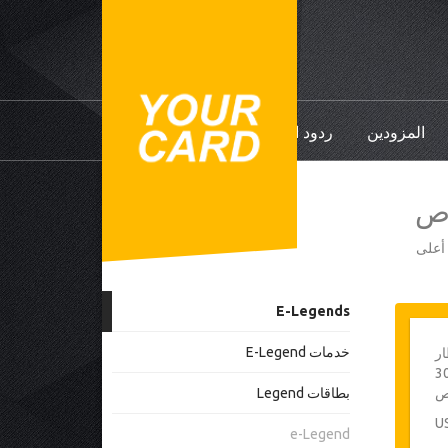
المزودين
ردود الفعل
ي أعلى
E-Legends
خدمات E-Legend
ار
زون - حد أقصى 30
ص
بطاقات Legend
e-Legend