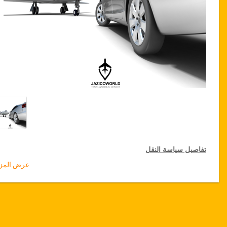
تفاصيل سياسة النقل
عرض المزي
التخفيضات على النقل
تقدم جازيكوورلد لكثيري الأسفار، خصما بقيمة 15٪ على النقل في جميع
أنحاء تركيا ولمدة 12 شهرا، للحصول على الخصم الخاص بك على النقل،
انقر على زر "
الذهاب إلى تفاصيل الخصم
" الموجود أعلاه
.