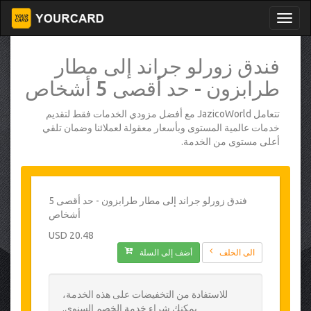
فندق زورلو جراند إلى مطار
طرابزون - حد أقصى 5 أشخاص
تتعامل JazicoWorld مع أفضل مزودي الخدمات فقط لتقديم
خدمات عالمية المستوى وبأسعار معقولة لعملائنا وضمان تلقي
أعلى مستوى من الخدمة.
فندق زورلو جراند إلى مطار طرابزون - حد أقصى 5
أشخاص
20.48 USD
الى الخلف
أضف إلى السلة
للاستفادة من التخفيضات على هذه الخدمة،
يمكنك شراء خدمة الخصم السنوي.