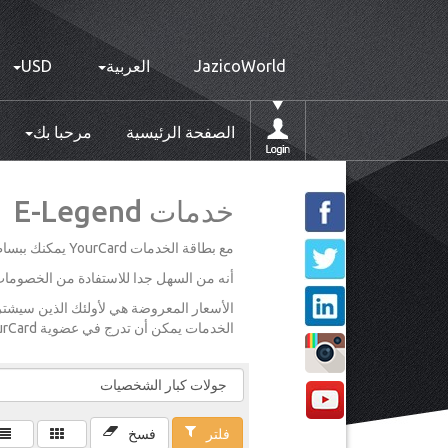
JazicoWorld
العربية
USD
الصفحة الرئيسية
مرحبا بك
خدمات E-Legend
مع بطاقة الخدمات YourCard يمكنك ببساطة اختيار وجهتك واختيار تخفيضات مذهلة على مجموعة متنوعة من الخدمات.
أنه من السهل جدا للاستفادة من الخصومات ال
الخدمات يمكن أن تدرج في عضوية YourCard الخاصة بك. يرجى الاطلاع على تفاصيل عضويتك للحصول على مزيد من المعلومات.
فلتر
فسخ