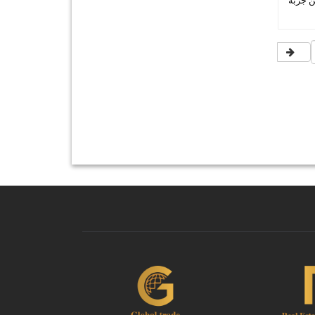
ن جربة