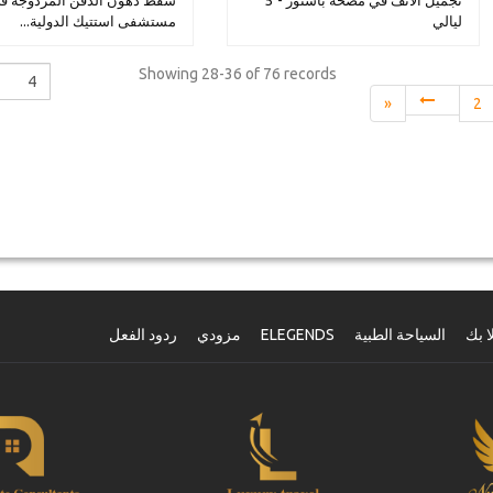
تجميل الأنف في مصحة باستور - 5
شفط دهون الذقن المزدوجة ف
ليالي
مستشفى استتيك الدولية...
Showing
28-36 of 76
records
«
2
ا بك
السياحة الطبية
ELEGENDS
مزودي
ردود الفعل