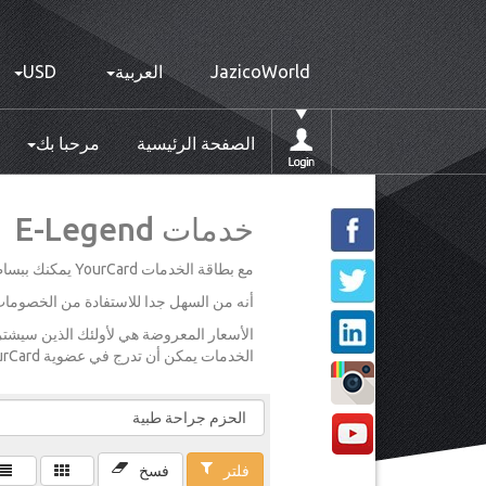
JazicoWorld
العربية
USD
الصفحة الرئيسية
مرحبا بك
خدمات E-Legend
مع بطاقة الخدمات YourCard يمكنك ببساطة اختيار وجهتك واختيار تخفيضات مذهلة على مجموعة متنوعة من الخدمات.
أنه من السهل جدا للاستفادة من الخصومات ال
الخدمات يمكن أن تدرج في عضوية YourCard الخاصة بك. يرجى الاطلاع على تفاصيل عضويتك للحصول على مزيد من المعلومات.
فلتر
فسخ