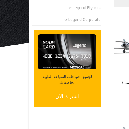
e-Legend Elysium
e-Legend Corporate
لجميع احتياجات السياحة الطبية
الخاصة بك
مطار أنطاليا إلى ألانيا - حد أقصى 5
اشترك الان