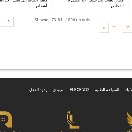
مطار أنطاليا إلى بيليك - حد أقصى 8
أشخاص
أشخاص
Showing
73-81 of 806
records
«
7
ا بك
السياحة الطبية
ELEGENDS
مزودي
ردود الفعل