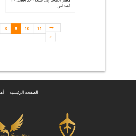
مطار أنطاليا إلى سيدا - حد أقصى 17
أشخاص
8
9
10
11
»
الصفحة الرئيسية
أهل