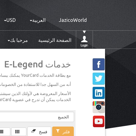
JazicoWorld
العربية
USD
الصفحة الرئيسية
مرحبا بك
خدمات E-Legend
مع بطاقة الخدمات YourCard يمكنك ببساطة اختيار وجهتك واختيار تخفيضات مذهلة على مجموعة متنوعة من الخدمات.
أنه من السهل جدا للاستفادة من الخصومات ال
الخدمات يمكن أن تدرج في عضوية YourCard الخاصة بك. يرجى الاطلاع على تفاصيل عضويتك للحصول على مزيد من المعلومات.
فلتر
فسخ