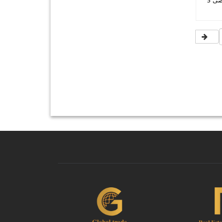
مطار أنطاليا إلى بيليك - حد أقصى 5